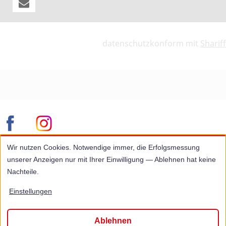
datenschutzkonform mit
Shariff
© 2026 Arbeiter-Samariter-Bund Landesverband Rheinland-
Wir nutzen Cookies. Notwendige immer, die Erfolgsmessung
Pfalz e. V. Kreisverband Bad Kreuznach
unserer Anzeigen nur mit Ihrer Einwilligung — Ablehnen hat keine
Impressum
Nachteile.
Datenschutz
Einstellungen
Datenschutz-Einstellungen
Ablehnen
Hinweisgebersystem