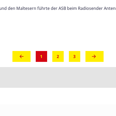
d den Maltesern führte der ASB beim Radiosender Antenne
(aktuell)
1
2
3